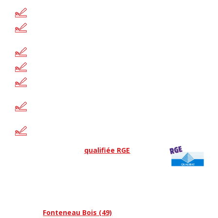
Un bois de qualité pour tous vos ouvrages
Un travail sur-mesure et des conceptions
personnalisées
Le respect des délais convenus
Un excellent rapport qualité-prix
La réactivité, la disponibilité et le professionnalisme de
notre équipe
Une rapidité et une efficacité garantie pour toutes nos
interventions
Un devis détaillé gratuit…
Notre
menuiserie
est
qualifiée RGE
pour la
qualité de son travail et pour ses prestations
réalisées dans le respect de la nature et de
l’environnement.
Pour tout complément d’information concernant les
différentes prestations de nos menuisiers, n’hésitez pas à
contacter
Fonteneau Bois (49)
.