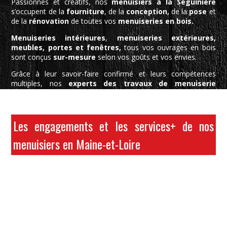
Passionnés et créatifs, nos
menuisiers à la Séguinière
s’occupent de la
fourniture
, de la
conception,
de la
pose
et
de la
rénovation
de toutes vos
menuiseries en bois.
Menuiseries intérieures
,
menuiseries extérieures,
meubles, portes et fenêtres,
tous vos ouvrages en bois
sont conçus
sur-mesure
selon vos goûts et vos envies.
Grâce à leur savoir-faire confirmé et leurs compétences
multiples, nos
experts des travaux de menuiserie
interviennent également dans l’agencement de vos
placards
et de vos
divers espaces de rangement.
Les engagements et les services+ de nos
menuisiers en Maine-et-Loire
Polyvalents et impliqués, nos
menuisiers de Fonteneau
Bois (49)
sont en mesure de réaliser la conception, la
création
, l’
installation
et la rénovation de toutes vos
structures en bois.
Pour assurer la réussite de tous vos projets, nos experts
s’engagent à vous garantir :